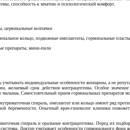
емы, способность к зачатию и психологический комфорт.
мы, цервикальные колпачки
агинальное кольцо, подкожные имплантаты, гормональные пласт
ные препараты, мини-пили
ь учитывать индивидуальные особенности женщины, а не репут
ни, желаемый срок действия контрацептива. Особое значение
вье малыша. Самостоятельный прием гормональных препаратов м
е внутриматочная спираль, имплантат или кольцо имеют ряд про
ной беременности. Опытный врач-гинеколог клиники поможет
маточная спираль и оральные контрацептивы. Перед их подборо
 системы. Доктор учитывает особенности гормонального фона же