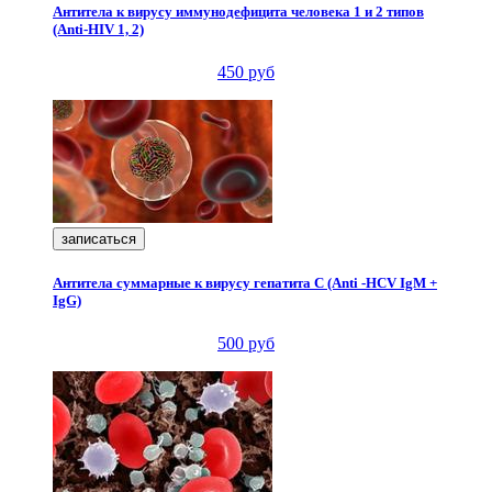
Антитела к вирусу иммунодефицита человека 1 и 2 типов
(Аnti-HIV 1, 2)
450 руб
записаться
Антитела суммарные к вирусу гепатита С (Аnti -HCV IgМ +
IgG)
500 руб