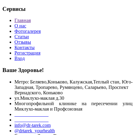
Сервисы
Главная
О нас
Фотогалерея
Статьи
Отзывы
Контакты
Регистрация
Вход
Ваше Здоровье!
Метро: Беляево,Коньково, Калужская,Теплый стан, Юго-
Западная, Тропарево, Румянцево, Саларьево, Проспект
Вернадского,
Коньково
ул.Миклухо-маклая д.30
Многопрофильной клинике на пересечении улиц
Миклухо-маклая и Профсоюзная
+7 499 755 55 06
+7 916 098 39 18
info@dr-tarek.com
@drtarek_yourhealth